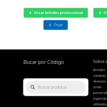
ocional
Orçar brindes promocional
O
Orçar
Bucar por Código
Sobre 
Brindes
canetas,
diversos
Pesquisar
produtos
onde a
personal
logomarc
utilizad