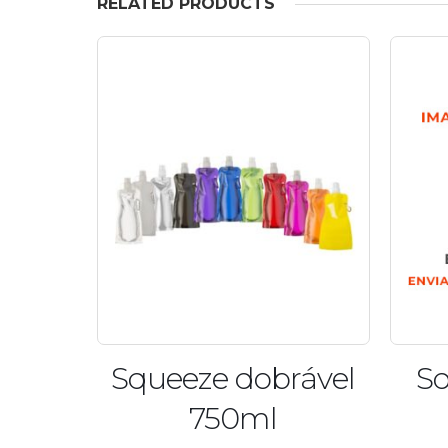
RELATED PRODUCTS
rável
Squeeze Ice Bar
Sq
400 ml