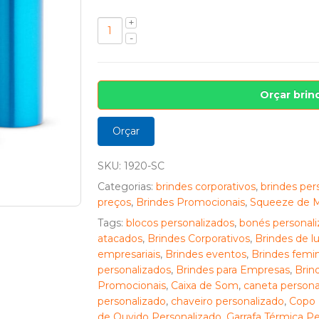
Orçar brin
Orçar
SKU:
1920-SC
Categorias:
brindes corporativos
,
brindes per
preços
,
Brindes Promocionais
,
Squeeze de M
Tags:
blocos personalizados
,
bonés personali
atacados
,
Brindes Corporativos
,
Brindes de l
empresariais
,
Brindes eventos
,
Brindes femin
personalizados
,
Brindes para Empresas
,
Brin
Promocionais
,
Caixa de Som
,
caneta persona
personalizado
,
chaveiro personalizado
,
Copo 
de Ouvido Personalizado
,
Garrafa Térmica Pe