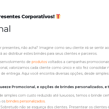
Presentes Corporativos!
nal
presentes, não acha? Imagine como seu cliente irá se sentir a
ao distribuir estes brindes para seus clientes e parceiros.
desenvolvimento de
produtos
voltados a campanhas promocionai
nal, valorizamos cada cliente como único e isto fez consolidar
 de entrega. Aqui você encontra diversas opções, desde simple
ueeze Promocional, e opções de brindes personalizados, e 
sde simples com custo reduzido até luxuosos, temos o brinde ce
m os
brindes personalizados
.
e. Sobretudo não se esqueça dos clientes. Presentear os clientes