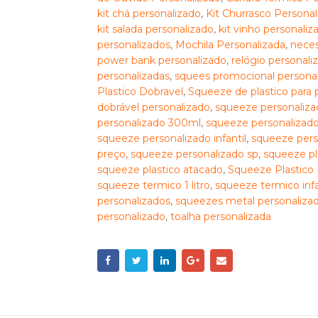
kit chá personalizado
,
Kit Churrasco Personal
kit salada personalizado
,
kit vinho personaliz
personalizados
,
Mochila Personalizada
,
neces
power bank personalizado
,
relógio personali
personalizadas
,
squees promocional persona
Plastico Dobravel
,
Squeeze de plastico para p
dobrável personalizado
,
squeeze personalizad
personalizado 300ml
,
squeeze personalizado
squeeze personalizado infantil
,
squeeze pers
preço
,
squeeze personalizado sp
,
squeeze pl
squeeze plastico atacado
,
Squeeze Plastico 
squeeze termico 1 litro
,
squeeze termico infa
personalizados
,
squeezes metal personaliza
personalizado
,
toalha personalizada