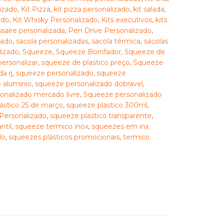
izado
,
Kit Pizza
,
kit pizza personalizado
,
kit salada
,
ado
,
Kit Whisky Personalizado
,
Kits executivos
,
kits
saire personalizada
,
Pen Drive Personalizado
,
zado
,
sacola personalizadas
,
sacola térmica
,
sacolas
lizado
,
Squeeze
,
Squeeze Borrifador
,
Squeeze de
ersonalizar
,
squeeze de plastico preço
,
Squeeze
a rj
,
squeeze personalizado
,
squeeze
 aluminio
,
squeeze personalizado dobravel
,
onalizado mercado livre
,
Squeeze personalizado
ástico 25 de março
,
squeeze plastico 300ml
,
Personalizado
,
squeeze plastico transparente
,
ntil
,
squeeze termico inox
,
squeezes em inx
do
,
squeezes plásticos promocionais
,
termico