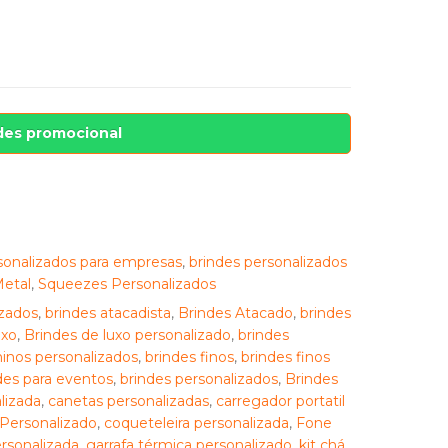
des promocional
sonalizados para empresas
,
brindes personalizados
etal
,
Squeezes Personalizados
zados
,
brindes atacadista
,
Brindes Atacado
,
brindes
uxo
,
Brindes de luxo personalizado
,
brindes
inos personalizados
,
brindes finos
,
brindes finos
des para eventos
,
brindes personalizados
,
Brindes
lizada
,
canetas personalizadas
,
carregador portatil
Personalizado
,
coqueteleira personalizada
,
Fone
rsonalizada
,
garrafa térmica personalizado
,
kit chá
,