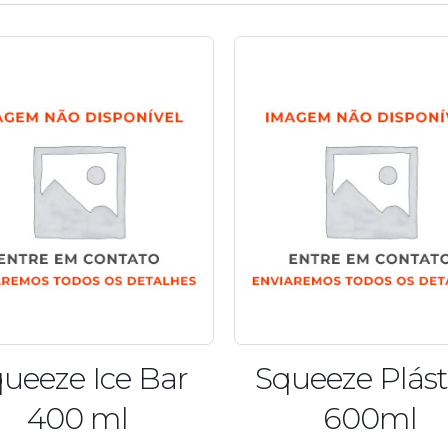
ueeze Plástico
Garrafa de Acri
600ml
800ml