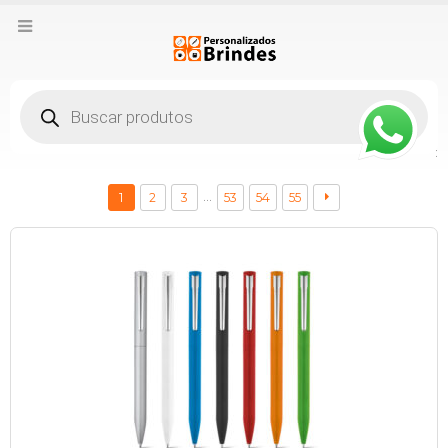
Pesquisar
produtos
:
…
1
2
3
53
54
55