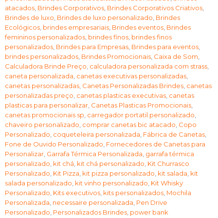
atacados
,
Brindes Corporativos
,
Brindes Corporativos Criativos
,
Brindes de luxo
,
Brindes de luxo personalizado
,
Brindes
Ecológicos
,
brindes empresariais
,
Brindes eventos
,
Brindes
femininos personalizados
,
brindes finos
,
brindes finos
personalizados
,
Brindes para Empresas
,
Brindes para eventos
,
brindes personalizados
,
Brindes Promocionais
,
Caixa de Som
,
Calculadora Brinde Preço
,
calculadora personalizada com strass
,
caneta personalizada
,
canetas executivas personalizadas
,
canetas personalizadas
,
Canetas Personalizadas Brindes
,
canetas
personalizadas preço
,
canetas plasticas executivas
,
canetas
plasticas para personalizar
,
Canetas Plasticas Promocionais
,
canetas promocionais sp
,
carregador portatil personalizado
,
chaveiro personalizado
,
comprar canetas bic atacado
,
Copo
Personalizado
,
coqueteleira personalizada
,
Fábrica de Canetas
,
Fone de Ouvido Personalizado
,
Fornecedores de Canetas para
Personalizar
,
Garrafa Térmica Personalizada
,
garrafa térmica
personalizado
,
kit chá
,
kit chá personalizado
,
Kit Churrasco
Personalizado
,
Kit Pizza
,
kit pizza personalizado
,
kit salada
,
kit
salada personalizado
,
kit vinho personalizado
,
Kit Whisky
Personalizado
,
Kits executivos
,
kits personalizados
,
Mochila
Personalizada
,
necessaire personalizada
,
Pen Drive
Personalizado
,
Personalizados Brindes
,
power bank