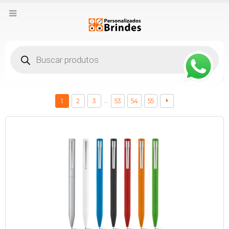
Pesquisar
produtos
:
…
1
2
3
53
54
55