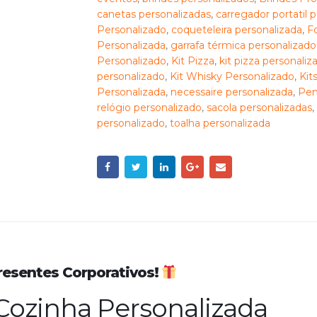
canetas personalizadas
,
carregador portatil 
Personalizado
,
coqueteleira personalizada
,
F
Personalizada
,
garrafa térmica personalizado
Personalizado
,
Kit Pizza
,
kit pizza personaliz
personalizado
,
Kit Whisky Personalizado
,
Kit
Personalizada
,
necessaire personalizada
,
Pen
relógio personalizado
,
sacola personalizadas
,
personalizado
,
toalha personalizada
Presentes Corporativos!
Cozinha Personalizada