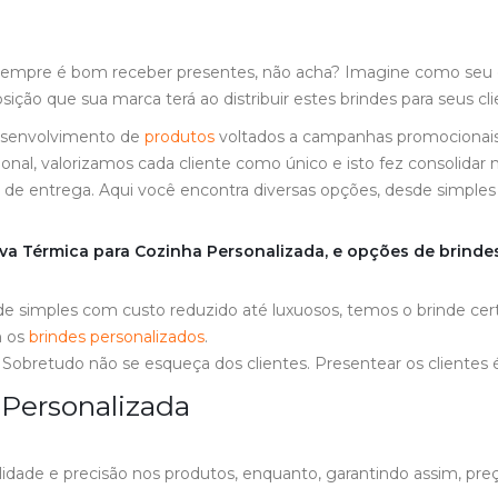
empre é bom receber presentes, não acha? Imagine como seu cli
ção que sua marca terá ao distribuir estes brindes para seus cli
desenvolvimento de
produtos
voltados a campanhas promocionai
nal, valorizamos cada cliente como único e isto fez consolidar
 de entrega. Aqui você encontra diversas opções, desde simple
va Térmica para Cozinha Personalizada, e opções de brinde
sde simples com custo reduzido até luxuosos, temos o brinde ce
m os
brindes personalizados
.
e. Sobretudo não se esqueça dos clientes. Presentear os clientes
 Personalizada
ade e precisão nos produtos, enquanto, garantindo assim, preç