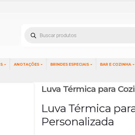
Pesquisar
produtos
OS
ANOTAÇÕES
BRINDES ESPECIAIS
BAR E COZINHA
Luva Térmica para Coz
Luva Térmica par
Personalizada