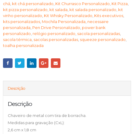
chá
,
kit chá personalizado
,
Kit Churrasco Personalizado
,
Kit Pizza
,
kit pizza personalizado
,
kit salada
,
kit salada personalizado
,
kit
vinho personalizado
,
Kit Whisky Personalizado
,
Kits executivos
,
kits personalizados
,
Mochila Personalizada
,
necessaire
personalizada
,
Pen Drive Personalizado
,
power bank
personalizado
,
relógio personalizado
,
sacola personalizadas
,
sacola térmica
,
sacolas personalizadas
,
squeeze personalizado
,
toalha personalizada
Descrição
Descrição
Chaveiro de metal com tira de borracha.
Medidas para gravação (CxL):
2,6 cm x 1,8 cm