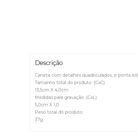
Descrição
Caneta com detalhes quadriculados, e ponta esf
Tamanho total do produto: (CxC)
13,5cm X 4,0cm
Medidas para gravação: (CxL)
5,0cm X 1,0
Peso total do produto:
37g