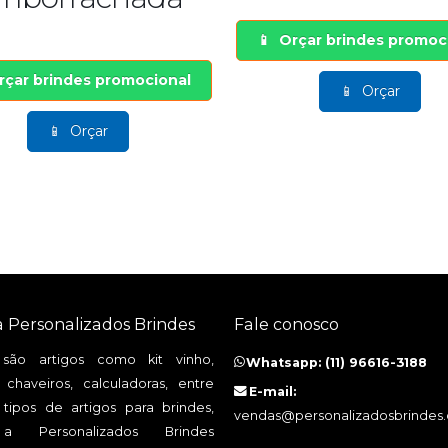
Orçar brindes promocional
rindes promocional
Orçar
Orçar
a Personalizados Brindes
Fale conosco
 são artigos como kit vinho,
Whatsapp: (11) 96616-3188
 chaveiros, calculadoras, entre
E-mail:
 tipos de artigos para brindes,
vendas@personalizadosbrindes
 Personalizados Brindes