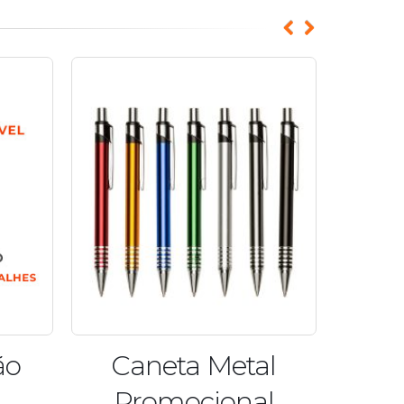
Caneta Metal
Canet
Promocional
T