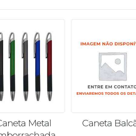
eta Metal
Caneta Balcão
rrachada