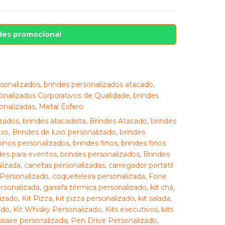
des promocional
sonalizados
,
brindes personalizados atacado
,
onalizados Corporativos de Qualidade
,
brindes
onalizadas
,
Metal Esfero
zados
,
brindes atacadista
,
Brindes Atacado
,
brindes
uxo
,
Brindes de luxo personalizado
,
brindes
inos personalizados
,
brindes finos
,
brindes finos
des para eventos
,
brindes personalizados
,
Brindes
lizada
,
canetas personalizadas
,
carregador portatil
Personalizado
,
coqueteleira personalizada
,
Fone
rsonalizada
,
garrafa térmica personalizado
,
kit chá
,
izado
,
Kit Pizza
,
kit pizza personalizado
,
kit salada
,
ado
,
Kit Whisky Personalizado
,
Kits executivos
,
kits
saire personalizada
,
Pen Drive Personalizado
,