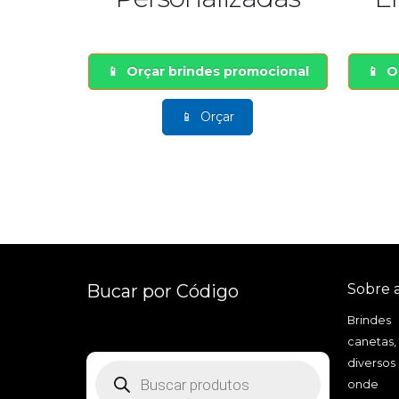
al
Orçar brindes promocional
Orçar b
Orçar
Bucar por Código
Sobre 
Brindes
canetas,
diversos
Pesquisar
produtos
onde a