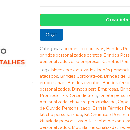
Orçar brin
Orçar
Categorias:
brindes corporativos
,
Brindes Per
brindes personalizados baratos
,
Brindes Pers
personalizados para empresas
,
Canetas Pers
Tags:
blocos personalizados
,
bonés personali
atacados
,
Brindes Corporativos
,
Brindes de l
empresariais
,
Brindes eventos
,
Brindes femin
personalizados
,
Brindes para Empresas
,
Brin
Promocionais
,
Caixa de Som
,
caneta persona
personalizado
,
chaveiro personalizado
,
Copo 
de Ouvido Personalizado
,
Garrafa Térmica Pe
kit chá personalizado
,
Kit Churrasco Personal
kit salada personalizado
,
kit vinho personaliz
personalizados
,
Mochila Personalizada
,
neces