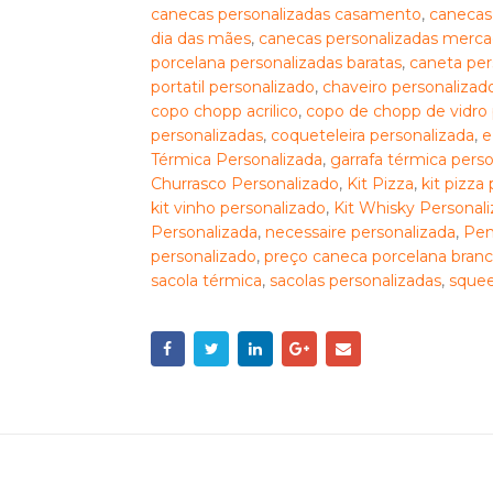
canecas personalizadas casamento
,
canecas 
dia das mães
,
canecas personalizadas mercad
porcelana personalizadas baratas
,
caneta per
portatil personalizado
,
chaveiro personalizad
copo chopp acrilico
,
copo de chopp de vidro 
personalizadas
,
coqueteleira personalizada
,
e
Térmica Personalizada
,
garrafa térmica pers
Churrasco Personalizado
,
Kit Pizza
,
kit pizza
kit vinho personalizado
,
Kit Whisky Personal
Personalizada
,
necessaire personalizada
,
Pen
personalizado
,
preço caneca porcelana bran
sacola térmica
,
sacolas personalizadas
,
squee