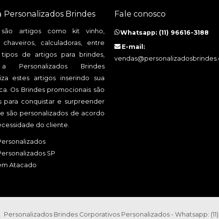
a Personalizados Brindes
Fale conosco
 são artigos como kit vinho,
Whatsapp: (11) 96616-3188
 chaveiros, calculadoras, entre
E-mail:
 tipos de artigos para brindes,
vendas@personalizadosbrindes
 Personalizados Brindes
iza estes artigos inserindo sua
a. Os Brindes promocionais são
os para conquistar e surpreender
, e são personalizados de acordo
cessidade do cliente.
Personalizados
Personalizados SP
 em Atacado
Personalizados Brindes Corporativos Personalizados - Whatsapp: (11