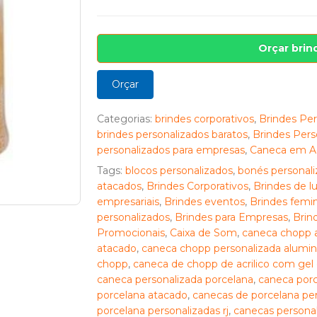
Orçar brin
Orçar
Categorias:
brindes corporativos
,
Brindes Per
brindes personalizados baratos
,
Brindes Pers
personalizados para empresas
,
Caneca em Ac
Tags:
blocos personalizados
,
bonés personali
atacados
,
Brindes Corporativos
,
Brindes de l
empresariais
,
Brindes eventos
,
Brindes femin
personalizados
,
Brindes para Empresas
,
Brin
Promocionais
,
Caixa de Som
,
caneca chopp a
atacado
,
caneca chopp personalizada alumin
chopp
,
caneca de chopp de acrilico com ge
caneca personalizada porcelana
,
caneca porc
porcelana atacado
,
canecas de porcelana pe
porcelana personalizadas rj
,
canecas personali