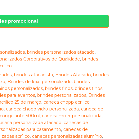
des promocional
sonalizados
,
brindes personalizados atacado
,
onalizados Corporativos de Qualidade
,
brindes
rílico
zados
,
brindes atacadista
,
Brindes Atacado
,
brindes
uxo
,
Brindes de luxo personalizado
,
brindes
inos personalizados
,
brindes finos
,
brindes finos
des para eventos
,
brindes personalizados
,
Brindes
crilico 25 de março
,
caneca chopp acrilico
io
,
caneca chopp vidro personalizada
,
caneca de
l congelante 500ml
,
caneca mixer personalizada
,
elana personalizada atacado
,
canecas de
rsonalizadas para casamento
,
canecas de
zadas acrílico
,
canecas personalizadas alumínio
,