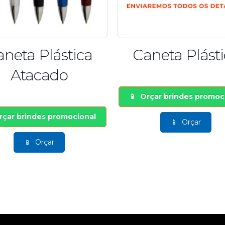
aneta Plástica
Copo Long D
Acrilíco 300
Orçar brindes promocional
Orçar brindes promo
Orçar
Orçar