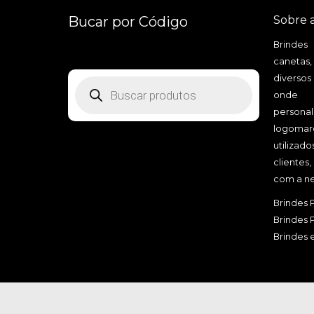
Bucar por Código
Sobre 
Brindes
canetas,
diversos
Pesquisar
produtos
onde a
personal
logomarc
utilizad
clientes
com a ne
Brindes 
Brindes 
Brindes