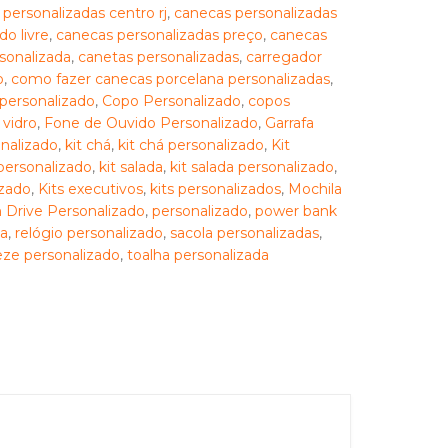
personalizadas centro rj
,
canecas personalizadas
o livre
,
canecas personalizadas preço
,
canecas
sonalizada
,
canetas personalizadas
,
carregador
o
,
como fazer canecas porcelana personalizadas
,
personalizado
,
Copo Personalizado
,
copos
 vidro
,
Fone de Ouvido Personalizado
,
Garrafa
onalizado
,
kit chá
,
kit chá personalizado
,
Kit
 personalizado
,
kit salada
,
kit salada personalizado
,
izado
,
Kits executivos
,
kits personalizados
,
Mochila
 Drive Personalizado
,
personalizado
,
power bank
ca
,
relógio personalizado
,
sacola personalizadas
,
ze personalizado
,
toalha personalizada