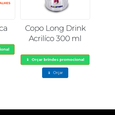
rink
Caneta Plástica
Ca
 ml
Orçar brindes promocional
Orç
cional
Orçar