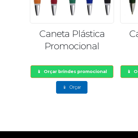
tica
Caneta Plástica
C
nal
Atacado
mocional
Orçar brindes promocional
Orçar