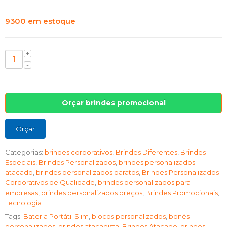
9300 em estoque
Orçar brindes promocional
Orçar
Categorias:
brindes corporativos
,
Brindes Diferentes
,
Brindes
Especiais
,
Brindes Personalizados
,
brindes personalizados
atacado
,
brindes personalizados baratos
,
Brindes Personalizados
Corporativos de Qualidade
,
brindes personalizados para
empresas
,
brindes personalizados preços
,
Brindes Promocionais
,
Tecnologia
Tags:
Bateria Portátil Slim
,
blocos personalizados
,
bonés
personalizados
,
brindes atacadista
,
Brindes Atacado
,
brindes