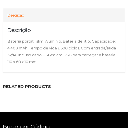
Descrição
Descrição
Bateria portátil slim. Alumínio. Bateria de lítio. Capacidade:
4.400 mAh. Tempo de vida ≥ 500 ciclos. Com entrada/saída
5V/1A. Incluso cabo USB/micro USB para carregar a bateria.
110 x 68 x 10 mm
RELATED PRODUCTS
Bucar por Código