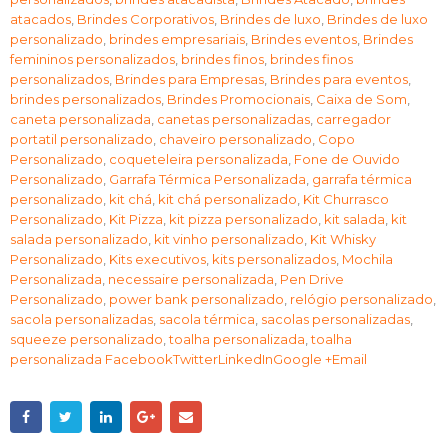
atacados
,
Brindes Corporativos
,
Brindes de luxo
,
Brindes de luxo
personalizado
,
brindes empresariais
,
Brindes eventos
,
Brindes
femininos personalizados
,
brindes finos
,
brindes finos
personalizados
,
Brindes para Empresas
,
Brindes para eventos
,
brindes personalizados
,
Brindes Promocionais
,
Caixa de Som
,
caneta personalizada
,
canetas personalizadas
,
carregador
portatil personalizado
,
chaveiro personalizado
,
Copo
Personalizado
,
coqueteleira personalizada
,
Fone de Ouvido
Personalizado
,
Garrafa Térmica Personalizada
,
garrafa térmica
personalizado
,
kit chá
,
kit chá personalizado
,
Kit Churrasco
Personalizado
,
Kit Pizza
,
kit pizza personalizado
,
kit salada
,
kit
salada personalizado
,
kit vinho personalizado
,
Kit Whisky
Personalizado
,
Kits executivos
,
kits personalizados
,
Mochila
Personalizada
,
necessaire personalizada
,
Pen Drive
Personalizado
,
power bank personalizado
,
relógio personalizado
,
sacola personalizadas
,
sacola térmica
,
sacolas personalizadas
,
squeeze personalizado
,
toalha personalizada
,
toalha
personalizada FacebookTwitterLinkedInGoogle +Email