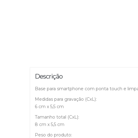
Descrição
Base para smartphone com ponta touch e limpa
Medidas para gravação (CxL):
6 cm x 5,5 cm
Tamanho total (CxL):
8 cm x 5,5 cm
Peso do produto: