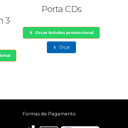
Porta CDs
Lup
Orçar brindes promocional
Orçar brindes 
Orçar
Orça
Formas de Pagamento