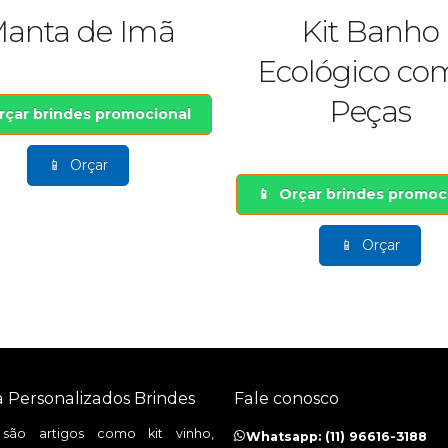
de Imã
Kit Banho
Ecológico com 3
Peças
s promocional
çar
Orçar brindes promocional
Orçar
a Personalizados Brindes
Fale conosco
 são artigos como kit vinho,
Whatsapp: (11) 96616-3188