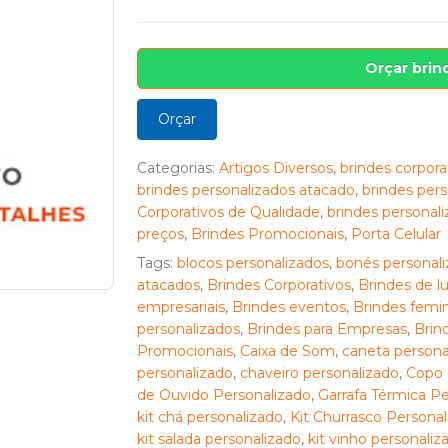
Orçar brin
Orçar
Categorias:
Artigos Diversos
,
brindes corpora
brindes personalizados atacado
,
brindes pers
Corporativos de Qualidade
,
brindes personal
preços
,
Brindes Promocionais
,
Porta Celular
Tags:
blocos personalizados
,
bonés personali
atacados
,
Brindes Corporativos
,
Brindes de l
empresariais
,
Brindes eventos
,
Brindes femin
personalizados
,
Brindes para Empresas
,
Brin
Promocionais
,
Caixa de Som
,
caneta persona
personalizado
,
chaveiro personalizado
,
Copo 
de Ouvido Personalizado
,
Garrafa Térmica Pe
kit chá personalizado
,
Kit Churrasco Personal
kit salada personalizado
,
kit vinho personaliz