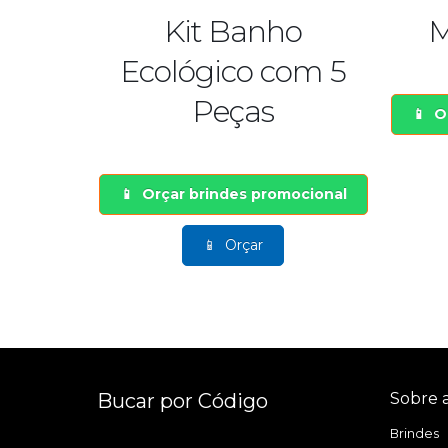
Kit Banho
Manta 
Ecológico com 5
Peças
Orçar brinde
Or
Orçar brindes promocional
Orçar
Bucar por Código
Sobre 
Brindes