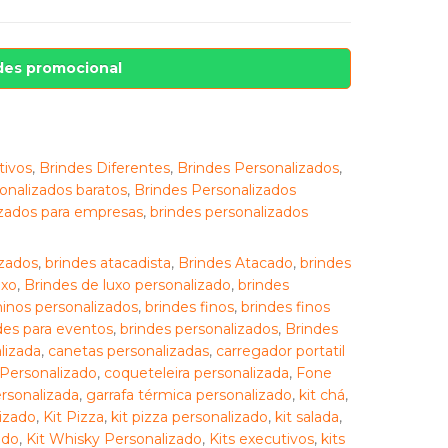
des promocional
tivos
,
Brindes Diferentes
,
Brindes Personalizados
,
onalizados baratos
,
Brindes Personalizados
izados para empresas
,
brindes personalizados
zados
,
brindes atacadista
,
Brindes Atacado
,
brindes
uxo
,
Brindes de luxo personalizado
,
brindes
inos personalizados
,
brindes finos
,
brindes finos
des para eventos
,
brindes personalizados
,
Brindes
lizada
,
canetas personalizadas
,
carregador portatil
Personalizado
,
coqueteleira personalizada
,
Fone
rsonalizada
,
garrafa térmica personalizado
,
kit chá
,
izado
,
Kit Pizza
,
kit pizza personalizado
,
kit salada
,
ado
,
Kit Whisky Personalizado
,
Kits executivos
,
kits