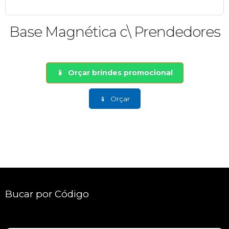
e Magnética c\ Prendedores
Age
Orçar brindes promocional
Orçar
Bucar por Código