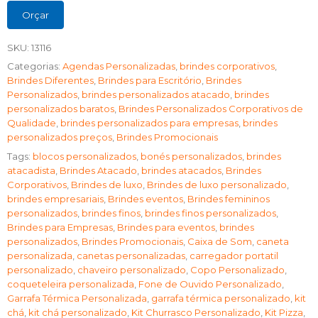
Orçar
SKU:
13116
Categorias:
Agendas Personalizadas
,
brindes corporativos
,
Brindes Diferentes
,
Brindes para Escritório
,
Brindes
Personalizados
,
brindes personalizados atacado
,
brindes
personalizados baratos
,
Brindes Personalizados Corporativos de
Qualidade
,
brindes personalizados para empresas
,
brindes
personalizados preços
,
Brindes Promocionais
Tags:
blocos personalizados
,
bonés personalizados
,
brindes
atacadista
,
Brindes Atacado
,
brindes atacados
,
Brindes
Corporativos
,
Brindes de luxo
,
Brindes de luxo personalizado
,
brindes empresariais
,
Brindes eventos
,
Brindes femininos
personalizados
,
brindes finos
,
brindes finos personalizados
,
Brindes para Empresas
,
Brindes para eventos
,
brindes
personalizados
,
Brindes Promocionais
,
Caixa de Som
,
caneta
personalizada
,
canetas personalizadas
,
carregador portatil
personalizado
,
chaveiro personalizado
,
Copo Personalizado
,
coqueteleira personalizada
,
Fone de Ouvido Personalizado
,
Garrafa Térmica Personalizada
,
garrafa térmica personalizado
,
kit
chá
,
kit chá personalizado
,
Kit Churrasco Personalizado
,
Kit Pizza
,