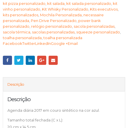
kit pizza personalizado
,
kit salada
,
kit salada personalizado
,
kit
vinho personalizado
,
Kit Whisky Personalizado
,
Kits executivos
,
kits personalizados
,
Mochila Personalizada
,
necessaire
personalizada
,
Pen Drive Personalizado
,
power bank
personalizado
,
relógio personalizado
,
sacola personalizadas
,
sacola térmica
,
sacolas personalizadas
,
squeeze personalizado
,
toalha personalizada
,
toalha personalizada
FacebookTwitterLinkedInGoogle +Email
Descrição
Descrição
Agenda diária 2017 em couro sintético na cor azul.
Tamanho total fechada (C x L):
20 cm x 14,5 cm