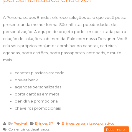
A Personalizados Brindes oferece soluções para que você possa
presentear da melhor forma. São infinitas possibilidades de
personalização. A equipe de projeto pode ser consultada para a
criação de soluções sob medida. Fale com nossa Designer. Você
cria seus próprios conjuntos combinando canetas, carteiras,
agendas, porta cartões, porta passaportes, notepads, e muito
mais.
canetas plasticas atacado
power bank
agendas personalizadas
porta cartões em metal
pen drive promocional
chaveiros promocionais
By
Percival
Brindes SP
Brindes personalizados criativos
em
Comentários desativados
Read more...