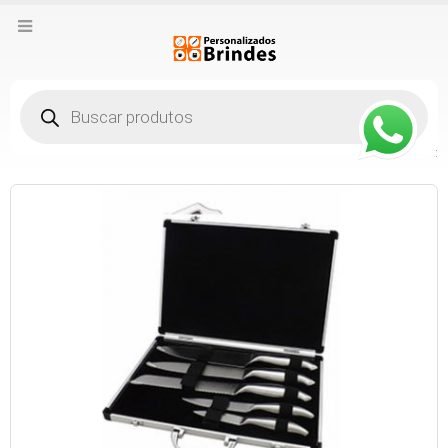
Pesquisar
produtos
: