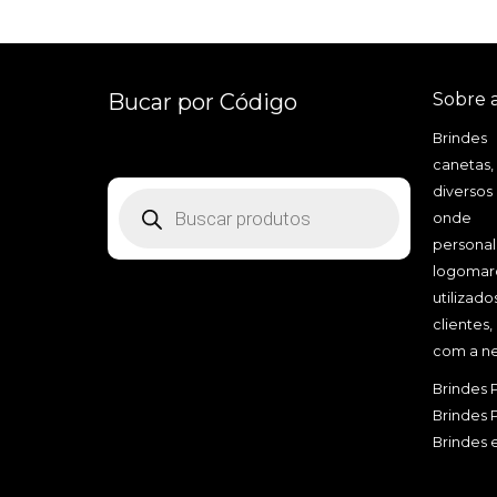
Bucar por Código
Sobre 
Brindes
canetas,
diversos
Pesquisar
produtos
onde a
personal
logomarc
utilizad
clientes
com a ne
Brindes 
Brindes 
Brindes