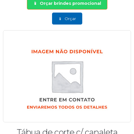
Orçar brindes promocional
Orçar
Tábua de corte c/ canaleta