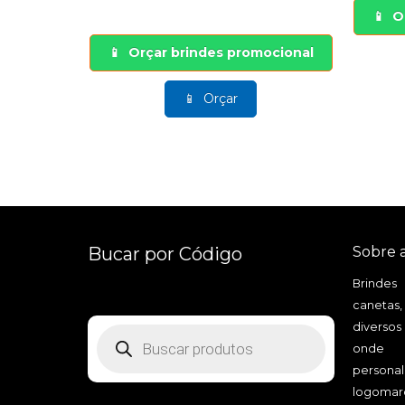
O
Orçar brindes promocional
Orçar
Bucar por Código
Sobre 
Brindes
canetas,
diversos
Pesquisar
produtos
onde a
personal
logomarc